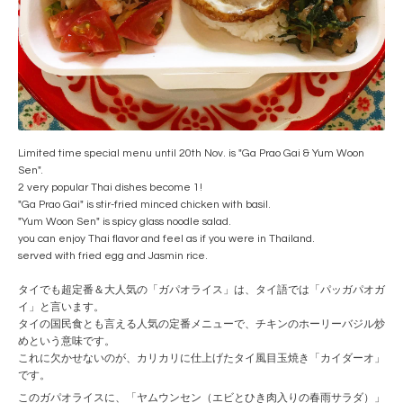
Limited time special menu until 20th Nov. is "Ga Prao Gai & Yum Woon
Sen".
2 very popular Thai dishes become 1!
"Ga Prao Gai" is stir-fried minced chicken with basil.
"Yum Woon Sen" is spicy glass noodle salad.
you can enjoy Thai flavor and feel as if you were in Thailand.
served with fried egg and Jasmin rice.
タイでも超定番＆大人気の「ガパオライス」は、タイ語では「パッガパオガ
イ」と言います。
タイの国民食とも言える人気の定番メニューで、チキンのホーリーバジル炒
めという意味です。
これに欠かせないのが、カリカリに仕上げたタイ風目玉焼き「カイダーオ」
です。
このガパオライスに、「ヤムウンセン（エビとひき肉入りの春雨サラダ）」