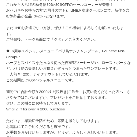
これから大活躍の秋冬物30%~50%OFFのセールコーナーが登場！
おハガキをお持ちの方(ご同伴の方も)、LINEお友達クーポンにて、新作を含
む除外品が全品10%OFFとなります。
まだLINEお友達でない方は、ぜひ！この機会によろしくお願いいたしま
す。
ご登録後、トーク画面にて「クタ」とご入力ください。
◆16周年スペシャルメニュー「バリ島ナシチャンプール」Balinese Nasi
Campur
ハーブとスパイスをたっぷり使った自家製ソーセージや、ローストポークな
ど、バリ島の美味しいお惣菜がぎゅっとつまったワンプレートです。
一人前￥1200、テイクアウトもしていただけます。
この期間だけのスペシャルメニューです。
期間中に合計金額￥2000以上(税抜き)ご飲食、お買い物くださった方へ、さ
さやかではございますが、プレゼントをご用意しております。
ぜひ、この機会にお待ちしております。
Small gift for over ￥2000 purchase
ただいま、感染症予防のため、席数を減らしております。
お電話にてご予約くださると確実です。
お手数をおかけいたしますが、どうぞ、よろしくお願いいたします。