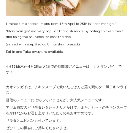
Limited time special menu from 13th April to 25th is "khao man gai".
"khao man gai" is a very popular Thai dish made by boiling chicken meat
and using the soup stock to cook the rice.
(served with soup & salad & thai shrimp snack)
Eat in and Take away are available.
4月13日(木)～4月25日(火)までの期間限定メニューは「カオマンガイ」で
す！
カオマンガイは、チキンスープで炊いたごはんと茹で鶏のタイ風チキンライ
ス。
普段のメニューにはのっていませんが、大人気メニューです！
アヤム特製のピリ辛ダレをたっぷりとかけて、また、セットのチキンスープ
をかけながらお召し上がりいただくのもおすすめです。
サラダとエビパンも付いています。
ぜひ！この機会にご賞味くださいませ。