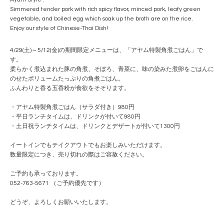
Simmered tender pork with rich spicy flavor, minced pork, leafy green
vegetable, and boiled egg which soak up the broth are on the rice.
Enjoy our style of Chinese-Thai Dish!
4/29(土)～5/12(金)の期間限定メニューは、「アヤム特製角煮ごはん」で
す。
柔らかく煮込まれた豚の角煮、そぼろ、青菜に、味の染みた煮卵をごはんに
のせたボリュームたっぷりの角煮ごはん。
ふんわりと香る五香粉が食欲をそそります。
・アヤム特製角煮ごはん（サラダ付き）980円
・平日ランチタイムは、ドリンクが付いて980円
・土日祝ランチタイムは、ドリンクとデザートが付いて1300円
イートインでもテイクアウトでもお楽しみいただけます。
数量限定につき、売り切れの際はご容赦ください。
ご予約も承っております。
052-763-5671 （ご予約優先です）
どうぞ、よろしくお願いいたします。