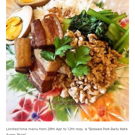
Limited time menu from 29th Apr. to 12th may. is "Braised Pork Belly Kafe
Ayam Style".