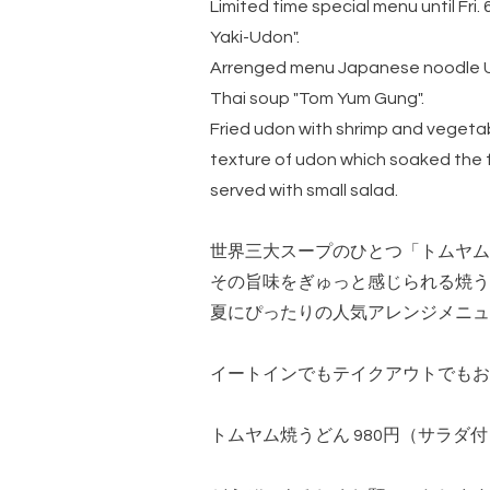
Limited time special menu until Fri.
Yaki-Udon".
Arrenged menu Japanese noodle U
Thai soup "Tom Yum Gung".
Fried udon with shrimp and vegeta
texture of udon which soaked the f
served with small salad.
世界三大スープのひとつ「トムヤム
その旨味をぎゅっと感じられる焼う
夏にぴったりの人気アレンジメニュ
イートインでもテイクアウトでもお
トムヤム焼うどん 980円（サラダ