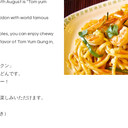
 6th August is "Tom yum
don with world famous
bles, you can enjoy chewy
lavor of Tom Yum Gung in,
クン」
どんです。
ー！
楽しみいただけます。
付き）