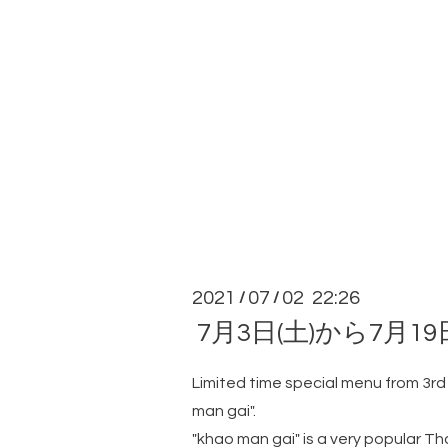
2021
07
02 22:26
/
/
7月3日(土)から7
Limited time special menu from 3rd J
man gai".
"khao man gai" is a very popular Th