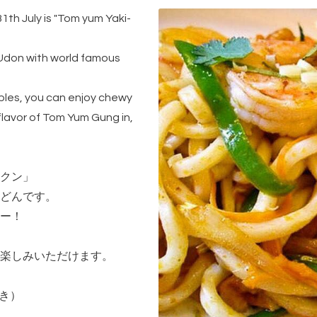
31th July is "Tom yum Yaki-
don with world famous
bles, you can enjoy chewy
lavor of Tom Yum Gung in,
クン」
どんです。
ー！
楽しみいただけます。
付き）