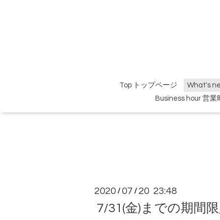
Top トップページ
What's 
Business hour 営
2020
07
20 23:48
/
/
7/31(金)までの