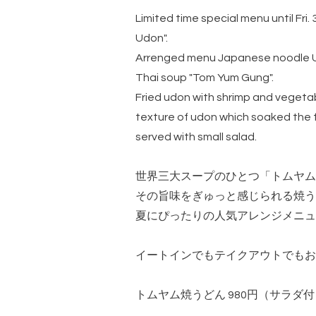
Limited time special menu until Fri. 
Udon".
Arrenged menu Japanese noodle U
Thai soup "Tom Yum Gung".
Fried udon with shrimp and vegeta
texture of udon which soaked the f
served with small salad.
世界三大スープのひとつ「トムヤム
その旨味をぎゅっと感じられる焼う
夏にぴったりの人気アレンジメニュ
イートインでもテイクアウトでもお
トムヤム焼うどん 980円（サラダ