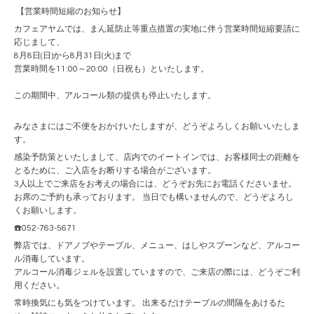
【営業時間短縮のお知らせ】
カフェアヤムでは、まん延防止等重点措置の実地に伴う営業時間短縮要請に
応じまして、
8月8日(日)から8月31日(火)まで
営業時間を11:00～20:00（日祝も）といたします。
この期間中、アルコール類の提供も停止いたします。
みなさまにはご不便をおかけいたしますが、どうぞよろしくお願いいたしま
す。
感染予防策といたしまして、店内でのイートインでは、お客様同士の距離を
とるために、ご入店をお断りする場合がございます。
3人以上でご来店をお考えの場合には、どうぞお先にお電話くださいませ。
お席のご予約も承っております。 当日でも構いませんので、どうぞよろし
くお願いします。
☎️052-763-5671
弊店では、ドアノブやテーブル、メニュー、はしやスプーンなど、アルコー
ル消毒しています。
アルコール消毒ジェルを設置していますので、ご来店の際には、どうぞご利
用ください。
常時換気にも気をつけています。 出来るだけテーブルの間隔をあけるた