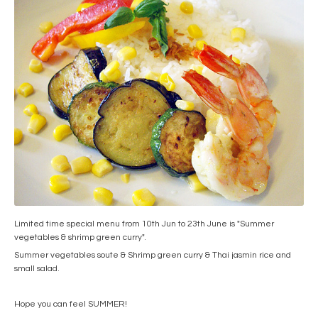
Limited time special menu from 10th Jun to 23th June is "Summer
vegetables & shrimp green curry".
Summer vegetables soute & Shrimp green curry & Thai jasmin rice and
small salad.
Hope you can feel SUMMER!