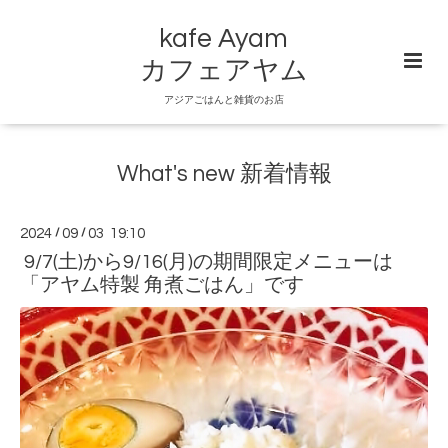
kafe Ayam
カフェアヤム
アジアごはんと雑貨のお店
What's new 新着情報
2024
/
09
/
03 19:10
9/7(土)から9/16(月)の期間限定メニューは
「アヤム特製 角煮ごはん」です