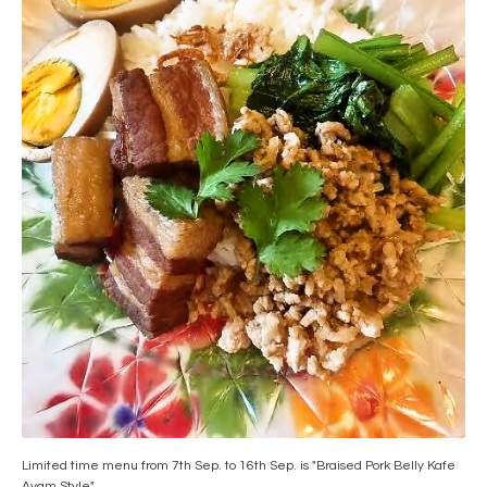
Limited time menu from 7th Sep. to 16th Sep. is "Braised Pork Belly Kafe
Ayam Style".