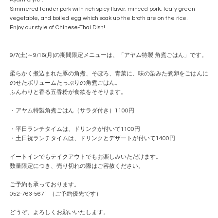
Simmered tender pork with rich spicy flavor, minced pork, leafy green
vegetable, and boiled egg which soak up the broth are on the rice.
Enjoy our style of Chinese-Thai Dish!
9/7(土)～9/16(月)の期間限定メニューは、「アヤム特製 角煮ごはん」です。
柔らかく煮込まれた豚の角煮、そぼろ、青菜に、味の染みた煮卵をごはんに
のせたボリュームたっぷりの角煮ごはん。
ふんわりと香る五香粉が食欲をそそります。
・アヤム特製角煮ごはん（サラダ付き）1100円
・平日ランチタイムは、ドリンクが付いて1100円
・土日祝ランチタイムは、ドリンクとデザートが付いて1400円
イートインでもテイクアウトでもお楽しみいただけます。
数量限定につき、売り切れの際はご容赦ください。
ご予約も承っております。
052-763-5671 （ご予約優先です）
どうぞ、よろしくお願いいたします。