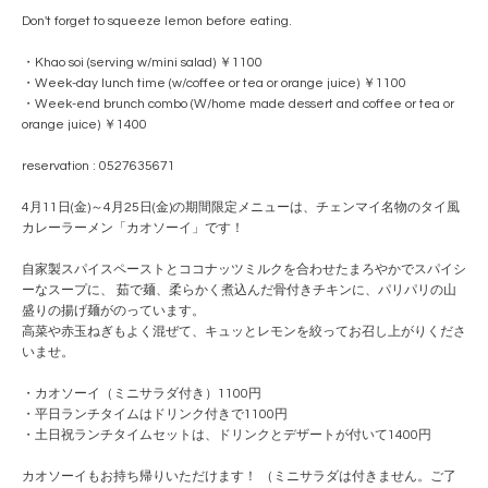
Don't forget to squeeze lemon before eating.
・Khao soi (serving w/mini salad) ￥1100
・Week-day lunch time (w/coffee or tea or orange juice) ￥1100
・Week-end brunch combo (W/home made dessert and coffee or tea or
orange juice) ￥1400
reservation : 0527635671
4月11日(金)～4月25日(金)の期間限定メニューは、チェンマイ名物のタイ風
カレーラーメン「カオソーイ」です！
自家製スパイスペーストとココナッツミルクを合わせたまろやかでスパイシ
ーなスープに、 茹で麺、柔らかく煮込んだ骨付きチキンに、パリパリの山
盛りの揚げ麺がのっています。
高菜や赤玉ねぎもよく混ぜて、キュッとレモンを絞ってお召し上がりくださ
いませ。
・カオソーイ（ミニサラダ付き）1100円
・平日ランチタイムはドリンク付きで1100円
・土日祝ランチタイムセットは、ドリンクとデザートが付いて1400円
カオソーイもお持ち帰りいただけます！ （ミニサラダは付きません。ご了