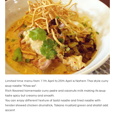
Limited time menu from 11th April to 25th April is Nortern Thai style curry
soup noodle "Khao soi".
Rich flavored homemade curry paste and coconuts milk making its soup
taste spicy but creamy and smooth.
You can enjoy different texture of boild noodle and fried noodle with
tender stewed chicken drumstick, Takana mustard green and shallot add
accent.