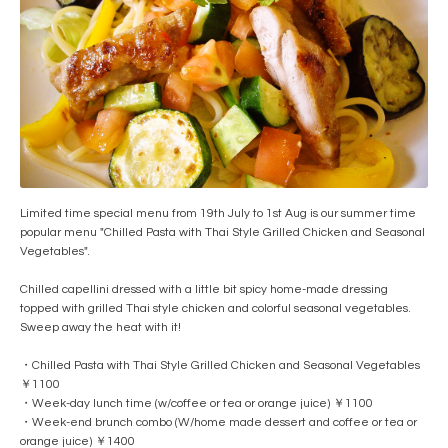
Limited time special menu from 19th July to 1st Aug is our summer time
popular menu "Chilled Pasta with Thai Style Grilled Chicken and Seasonal
Vegetables".
Chilled capellini dressed with a little bit spicy home-made dressing
topped with grilled Thai style chicken and colorful seasonal vegetables.
Sweep away the heat with it!
・Chilled Pasta with Thai Style Grilled Chicken and Seasonal Vegetables
￥1100
・Week-day lunch time (w/coffee or tea or orange juice) ￥1100
・Week-end brunch combo (W/home made dessert and coffee or tea or
orange juice) ￥1400