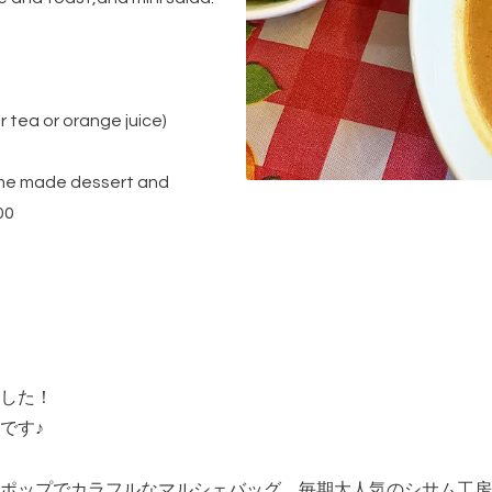
 tea or orange juice)
e made dessert and
00
した！
です♪
ポップでカラフルなマルシェバッグ、毎期大人気のシサム工房