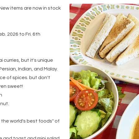
 New items are now in stock
b. 2026 to Fri. 6th
 curries, but it's unique
Persian, Indian, and Malay.
ce of spices. but don't
even sweet!
h
nut.
 the world's best foods" of
e and toast,and mini salad.