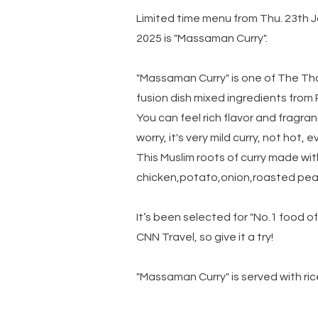
Limited time menu from Thu. 23th Ja
2025 is "Massaman Curry".
"Massaman Curry" is one of The Thai
fusion dish mixed ingredients from 
You can feel rich flavor and fragran
worry, it's very mild curry, not hot, 
This Muslim roots of curry made wit
chicken,potato,onion,roasted pea
It’s been selected for "No.1 food of
CNN Travel, so give it a try!
"Massaman Curry" is served with ric