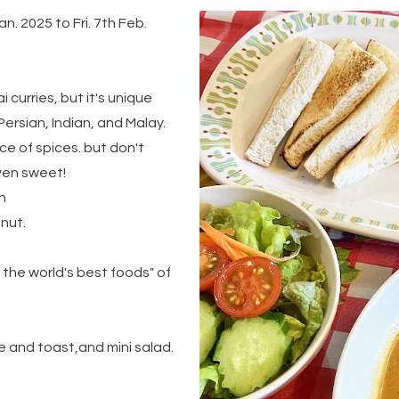
n. 2025 to Fri. 7th Feb.
 curries, but it's unique
Persian, Indian, and Malay.
ce of spices. but don't
even sweet!
h
nut.
 the world's best foods" of
e and toast,and mini salad.